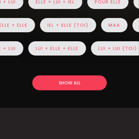
 LUI
ELLE + LUI + IEL
POUR ELLE
EL
ELLE + ELLE
IEL + ELLE (TOI)
M4A
 LUI
LUI + ELLE + ELLE
LUI + LUI (TOI)
SHOW ALL