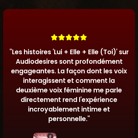
Audiodesires est simple. Parcours notre
d'interaction sensuelle et de jeu de rôle ASMR
collection d'histoires érotiques audio
crée une expérience vraiment immersive qui
immersives et profite d'une expérience unique
semble authentique et émotionnellement
où la deuxième voix féminine te parle
engageante.
directement, renforcée par le jeu de rôle
ASMR et une narration intime.
"
Les histoires 'Lui + Elle + Elle (Toi)' sur
Audiodesires sont profondément
engageantes. La façon dont les voix
interagissent et comment la
deuxième voix féminine me parle
directement rend l'expérience
incroyablement intime et
personnelle.
"