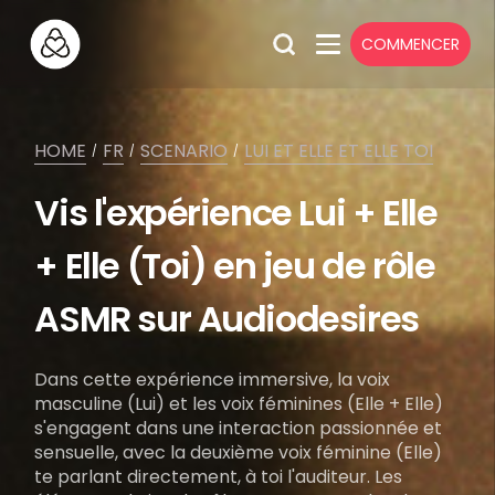
COMMENCER
HOME
FR
SCENARIO
LUI ET ELLE ET ELLE TOI
/
/
/
Vis l'expérience Lui + Elle
+ Elle (Toi) en jeu de rôle
ASMR sur Audiodesires
Dans cette expérience immersive, la voix
masculine (Lui) et les voix féminines (Elle + Elle)
s'engagent dans une interaction passionnée et
sensuelle, avec la deuxième voix féminine (Elle)
te parlant directement, à toi l'auditeur. Les