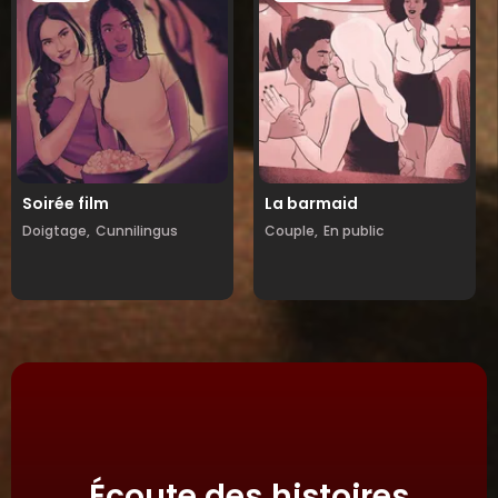
Soirée film
La barmaid
Doigtage,
Cunnilingus
Couple,
En public
Écoute des histoires