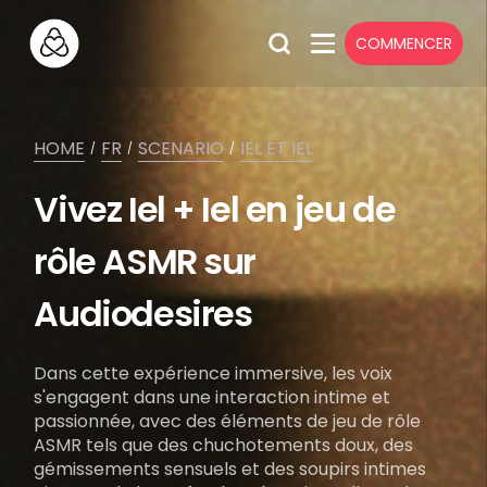
COMMENCER
HOME
FR
SCENARIO
IEL ET IEL
/
/
/
Vivez Iel + Iel en jeu de
rôle ASMR sur
Audiodesires
Dans cette expérience immersive, les voix
s'engagent dans une interaction intime et
passionnée, avec des éléments de jeu de rôle
ASMR tels que des chuchotements doux, des
gémissements sensuels et des soupirs intimes