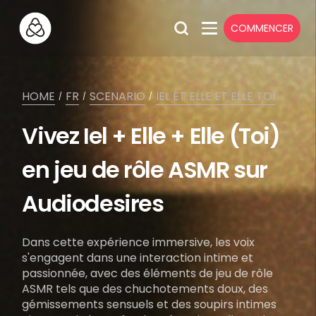
COMMENCER
HOME
FR
SCENARIO
IEL ET ELLE ET ELLE TOI
/
/
/
Vivez Iel + Elle + Elle (Toi)
en jeu de rôle ASMR sur
Audiodesires
Dans cette expérience immersive, les voix
s'engagent dans une interaction intime et
passionnée, avec des éléments de jeu de rôle
ASMR tels que des chuchotements doux, des
gémissements sensuels et des soupirs intimes