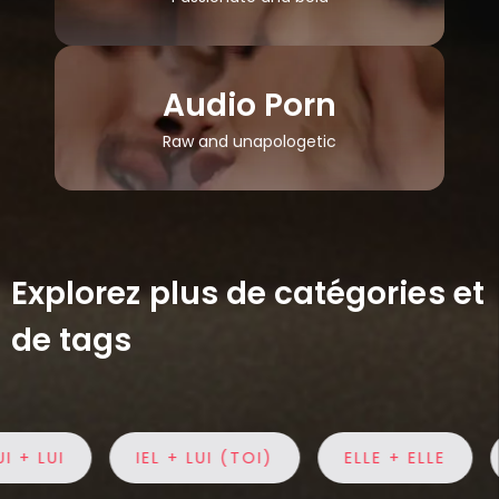
Audio Porn
Raw and unapologetic
Explorez plus de catégories et
de tags
+ LUI
IEL + LUI (TOI)
ELLE + ELLE