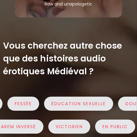
Raw and unapologetic
Vous cherchez autre chose
que des histoires audio
érotiques Médiéval ?
FESSÉE
ÉDUCATION SEXUELLE
DOUBL
HAREM INVERSÉ
VICTORIEN
EN PUBLIC