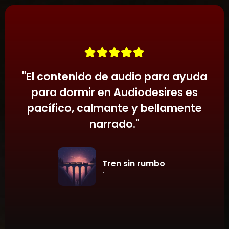
estrés de la vida diaria. Audiodesires mejora
reducir el estrés, despejar la mente y crear la
estas experiencias con narrativas calmantes
atmósfera perfecta para dormir.
y pacíficas y sonidos suaves, ayudándote a
relajarte y entrar en un estado de descanso.
"
El contenido de audio para ayuda
para dormir en Audiodesires es
pacífico, calmante y bellamente
narrado.
"
Tren sin rumbo
•