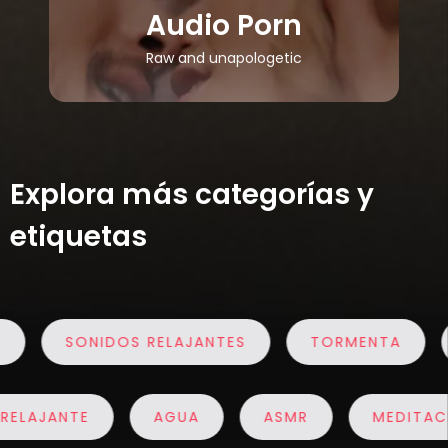
Audio Porn
Raw and unapologetic
Explora más categorías y
etiquetas
SONIDOS RELAJANTES
TORMENTA
RELAJANTE
AGUA
ASMR
MEDI