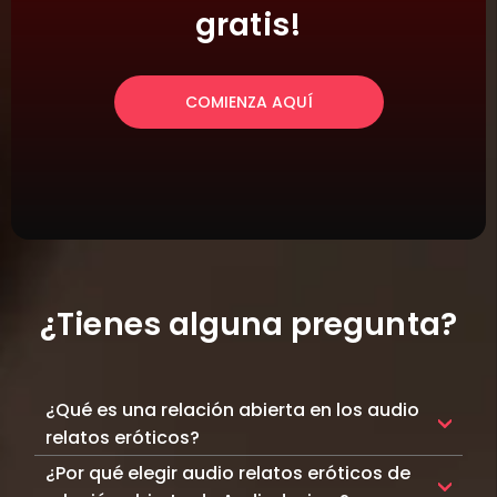
gratis!
COMIENZA AQUÍ
¿Tienes alguna pregunta?
¿Qué es una relación abierta en los audio
relatos eróticos?
Una relación abierta implica la no monogamia
¿Por qué elegir audio relatos eróticos de
consensuada, donde las parejas acuerdan