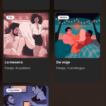
Trío
Dedos
La mesera
De viaje
Pareja,
En público
Pareja,
Cunnilingus
Coqueteo