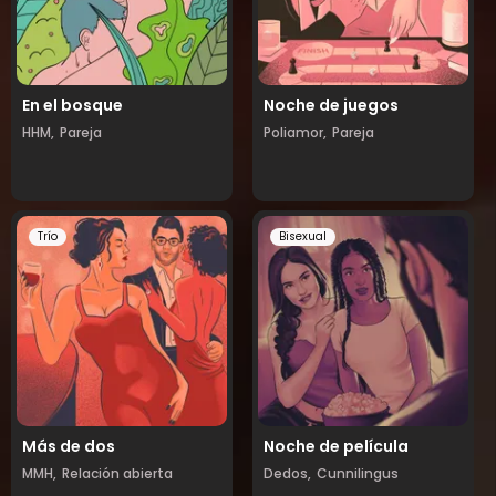
En el bosque
Noche de juegos
HHM,
Pareja
Poliamor,
Pareja
Trío
Bisexual
Más de dos
Noche de película
MMH,
Relación abierta
Dedos,
Cunnilingus