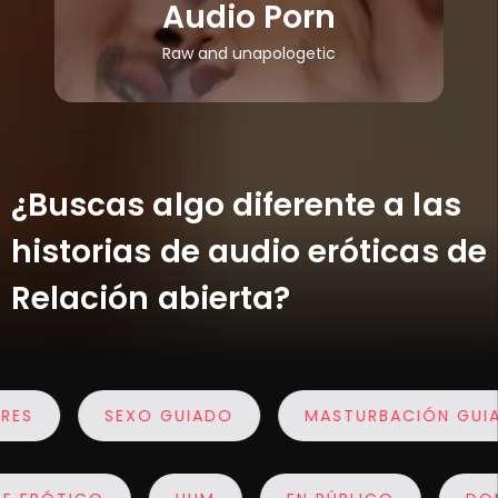
Audio Porn
Raw and unapologetic
¿Buscas algo diferente a las
historias de audio eróticas de
Relación abierta?
S
SEXO GUIADO
MASTURBACIÓN GUIAD