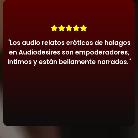
narración rica y sonido inmersivo, creando
adorado. Audiodesires da vida a estas
una experiencia profundamente cautivadora.
fantasías con narración cautivadora y
empoderadora.
"
Los audio relatos eróticos de halagos
en Audiodesires son empoderadores,
íntimos y están bellamente narrados.
"