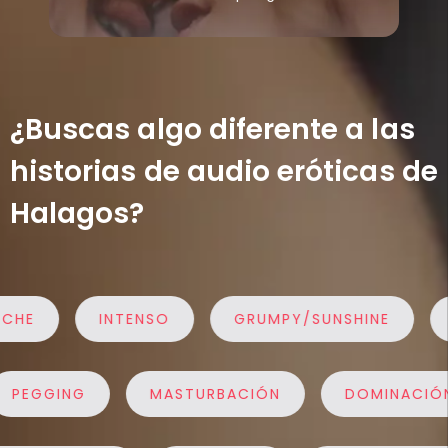
¿Buscas algo diferente a las
historias de audio eróticas de
Halagos?
HE
INTENSO
GRUMPY/SUNSHINE
E
PEGGING
MASTURBACIÓN
DOMINAC