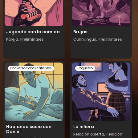
Jugando con la comida
Brujas
Pareja,
Preliminares
Cunnilingus,
Preliminares
Conversaciones calientes
Coqueteo
Hablando sucio con
La niñera
Daniel
Relación abierta,
Felación