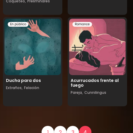
Coqueteo,
Preliminares
En público
Romance
Ducha para dos
Acurrucados frente al
fuego
Extraños,
Felación
Pareja,
Cunnilingus
1
2
3
4