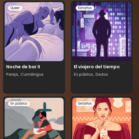
Queer
Extraños
Noche de bar II
El viajero del tiempo
Pareja,
Cunnilingus
En público,
Dedos
En público
Extraños