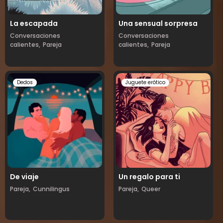
La escapada
Una sensual sorpresa
Conversaciones
Conversaciones
calientes,
Pareja
calientes,
Pareja
Dedos
Juguete erótico
De viaje
Un regalo para ti
Pareja,
Cunnilingus
Pareja,
Queer