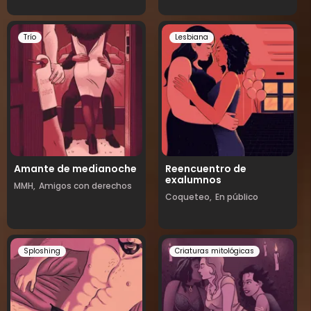
Trío
Lesbiana
Amante de medianoche
Reencuentro de
exalumnos
MMH,
Amigos con derechos
Coqueteo,
En público
Sploshing
Criaturas mitológicas