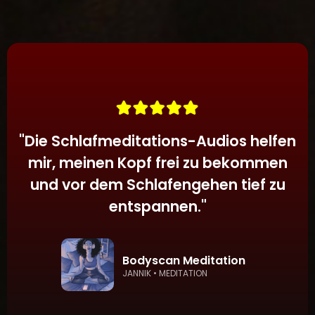
Entspannen und Einschlafen brauchst.
Besuche den Schlafmeditations-Bereich auf
Audiodesires, um eine Vielfalt an
beruhigenden, schlaffördernden Meditationen
zu entdecken.
"
Die Schlafmeditations-Audios helfen
mir, meinen Kopf frei zu bekommen
und vor dem Schlafengehen tief zu
entspannen.
"
Bodyscan Meditation
JANNIK • MEDITATION