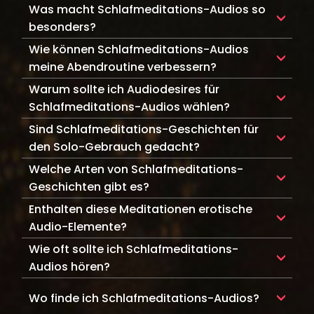
Was macht Schlafmeditations-Audios so
besonders?
Sie verbinden geführte
Wie können Schlafmeditations-Audios
Entspannungstechniken mit beruhigenden
meine Abendroutine verbessern?
Klanglandschaften, um dir beim Abschalten
Die beruhigende Erzählung und sanften
Warum sollte ich Audiodesires für
und Einschlafen zu helfen.
Klänge beruhigen deinen Geist und helfen dir,
Schlafmeditations-Audios wählen?
sanft in erholsamen Schlaf zu gleiten.
Audiodesires bietet professionell gestaltete
Sind Schlafmeditations-Geschichten für
Schlafmeditations-Tracks, die
den Solo-Gebrauch gedacht?
Entspannungstechniken mit immersiven
Ja, sie bieten dir ein sehr persönliches und
Welche Arten von Schlafmeditations-
Klanglandschaften und subtilen erotischen
ruhiges Erlebnis, perfekt zum alleine
Audio-Elementen verbinden.
Geschichten gibt es?
Entspannen.
Von Body Scans bis zu Atemübungen ist jede
Enthalten diese Meditationen erotische
Meditation
darauf ausgerichtet, Entspannung
Audio-Elemente?
und erholsamen Schlaf zu fördern.
Einige Schlafmeditations-Geschichten
Wie oft sollte ich Schlafmeditations-
enthalten subtile erotische Elemente, um das
Audios hören?
sinnliche Erleben zu verstärken und die
Baue sie in deine abendliche Routine ein oder
Entspannung zu vertiefen.
Wo finde ich Schlafmeditations-Audios?
nutze sie immer dann, wenn du Hilfe beim