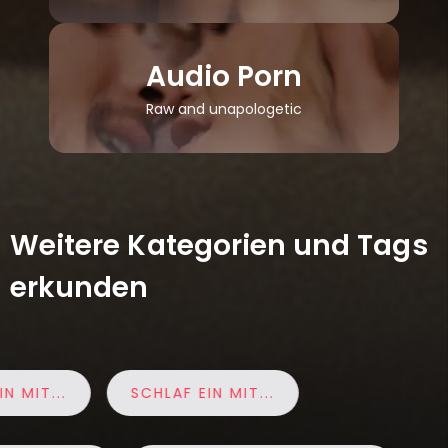
Audio Porn
Raw and unapologetic
Weitere Kategorien und Tags
erkunden
IT...
SCHLAF EIN MIT...